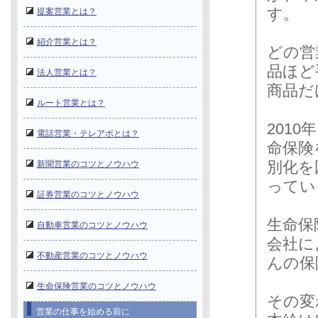
す。
提案営業とは？
紹介営業とは？
どの営
品ほど
法人営業とは？
商品だ
ルート営業とは？
201
電話営業・テレアポとは？
命保険
別化を
新聞営業のコツとノウハウ
ってい
証券営業のコツとノウハウ
生命保
自動車営業のコツとノウハウ
会社に
不動産営業のコツとノウハウ
んの保
生命保険営業のコツとノウハウ
その変
営業の仕事を始める前に