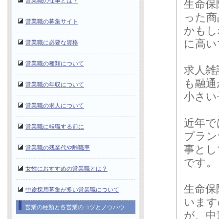
営業職の仕事とは？
生命保
った商
営業職の募集サイト
かもし
に高い
営業職に必要な資格
営業職の種類について
求人雑
も融通
営業職の年収について
小さい
営業職の求人について
近年で
営業職に転職する前に
プラン
事とし
営業職の残業代や離職率
です。
女性におすすめの営業職とは？
生命保
中途採用募集が多い営業職について
います
営業の種類と各営業のコツとノウハウ
が、中